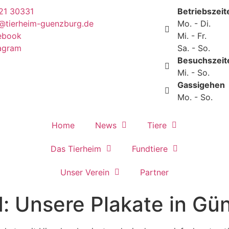
21 30331
Betriebszeit
o@tierheim-guenzburg.de
Mo. - Di. R
ebook
Mi. - Fr. 7
tagram
Sa. - So. 7
Besuchszeit
Mi. - So. 
Gassigehen
Mo. - So. 7
Home
News
Tiere
Das Tierheim
Fundtiere
Unser Verein
Partner
d: Unsere Plakate in Gü