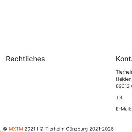
Rechtliches
Kont
Datenschutz
Tierhe
Heiden
Impressum
89312 
Teilnahmebedingungen Gewinnspiel
Tel.
08
E-Mail
©
MXTM
2021 I © Tierheim Günzburg 2021-2026
×