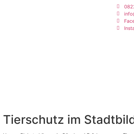
082
inf
Fac
Ins
Tierschutz im Stadtbil