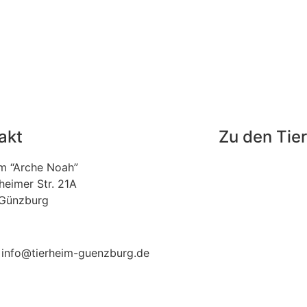
akt
Zu den Tie
im “Arche Noah”
Fundtiere
heimer Str. 21A
Tierpension
Günzburg
Tiere adoptieren
221 / 303 31
: info@tierheim-guenzburg.de