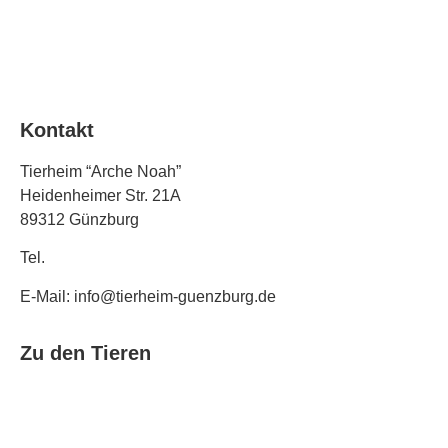
Impressum
Teilnahmebedingungen Gewinnspiel
Kontakt
Tierheim “Arche Noah”
Heidenheimer Str. 21A
89312 Günzburg
Tel.
08221 / 303 31
E-Mail: info@tierheim-guenzburg.de
Zu den Tieren
Fundtiere
Tierpension