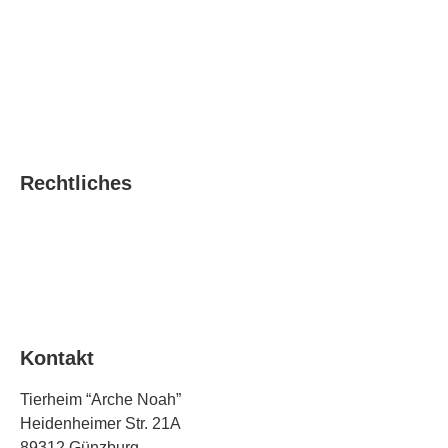
Rechtliches
Datenschutz
Impressum
Teilnahmebedingungen Gewinnspiel
Kontakt
Tierheim “Arche Noah”
Heidenheimer Str. 21A
89312 Günzburg