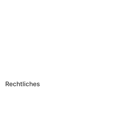
Rechtliches
Datenschutz
Impressum
Teilnahmebedingungen Gewinnspiel