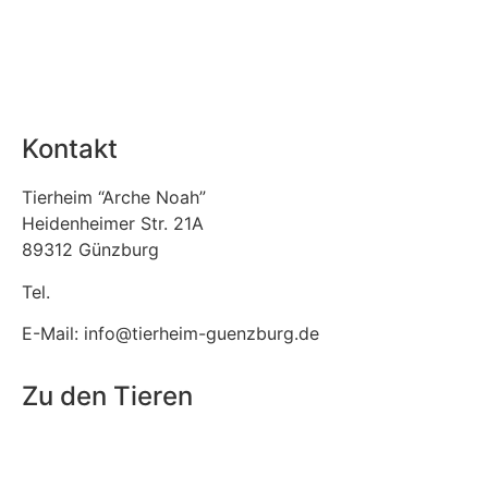
Datenschutz
Impressum
Teilnahmebedingungen Gewinnspiel
Kontakt
Tierheim “Arche Noah”
Heidenheimer Str. 21A
89312 Günzburg
Tel.
08221 / 303 31
E-Mail: info@tierheim-guenzburg.de
Zu den Tieren
Fundtiere
Tierpension