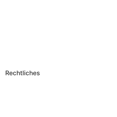
Rechtliches
Datenschutz
Impressum
Teilnahmebedingungen Gewinnspiel