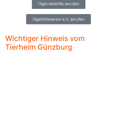
Igel-Nothilfe anrufen
Igelhilfeverein e.V. anrufen
Wichtiger Hinweis vom
Tierheim Günzburg
Liebe Tierfreunde, wir wissen, dass Sie unseren
Schützlingen nur das Beste wünschen und in einer
Notsituation schnell helfen möchten.
Bitte beachten Sie jedoch:
Das Tierheim Günzburg
ist ein reines Haustier-Heim und kann aus wichtigen
Infektionsschutzgründen leider
keine Wildtiere wie
Igel bei uns aufnehmen.
Um jedem Tier die bestmögliche und artgerechte
Hilfe zukommen zu lassen, bitten wir Sie dringend,
sich in Igelfällen ausschließlich an die oben